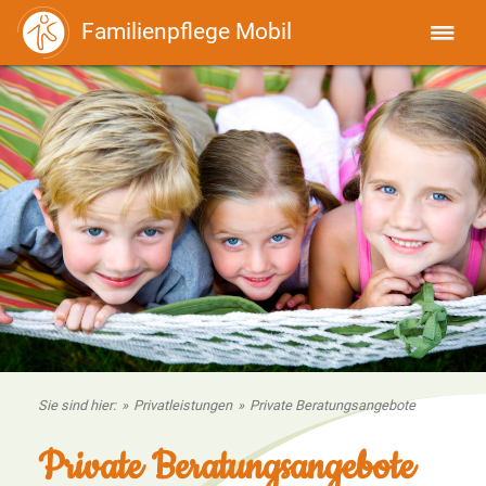
Familienpflege Mobil
Sie sind hier:
»
Privatleistungen
»
Private Beratungsangebote
Private Beratungsangebote