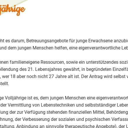
jährige
 geht es darum, Betreuungsangebote für junge Erwachsene anzubie
 und dem jungen Menschen helfen, eine eigenverantwortliche Le
denen familieneigene Ressourcen, sowie ein unterstützendes soz
Vollendung des 21. Lebensjahres gewährt, in begründeten Einzelfäl
, wer 18 aber noch nicht 27 Jahre alt ist. Der Antrag wird selbs
ellt.
unge Volljährige ist es, dem jungen Menschen eine eigenverantwo
f der Vermittlung von Lebenstechniken und selbstständiger Leben
ilung der zur Verfügung stehenden finanziellen Mittel, Behörde
ohnung, der Verbesserung der sozialen und psychischen Verfas
estaltung, Anbindung an sinnvolle therapeutische Angebote), der 