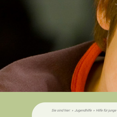
Sie sind hier:
»
Jugendhilfe
»
Hilfe für junge