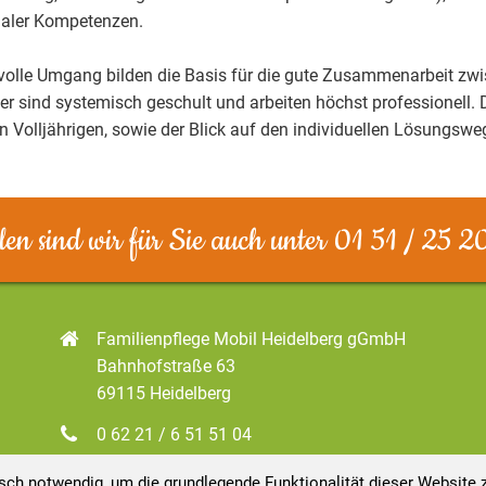
zialer Kompetenzen.
volle Umgang bilden die Basis für die gute Zusammenarbeit z
r sind systemisch geschult und arbeiten höchst professionell. Da
Volljährigen, sowie der Blick auf den individuellen Lösungsweg
en sind wir für Sie auch unter 01 51 / 25 2
Familienpflege Mobil Heidelberg gGmbH
Bahnhofstraße 63
69115 Heidelberg
0 62 21 / 6 51 51 04
info@familienpflege-heidelberg.de
ch notwendig, um die grundlegende Funktionalität dieser Website z