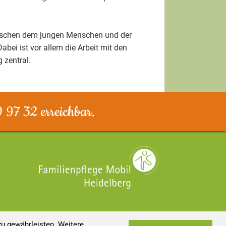
wischen dem jungen Menschen und der
bei ist vor allem die Arbeit mit den
 zentral.
0 97 32 erreichbar.
©
2026 by Familienpflege Mobil Heidelberg
u gewährleisten. Weitere