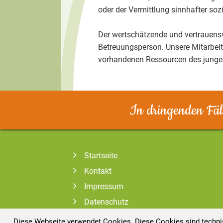
oder der Vermittlung sinnhafter so
Der wertschätzende und vertrauens
Betreuungsperson. Unsere Mitarbeite
vorhandenen Ressourcen des jungen 
In dringenden Fäll
Startseite
Kontakt
Impressum
Datenschutz
Info Jugendämter
Diese Webseite verwendet Cookies. Diese Cookies sind technis